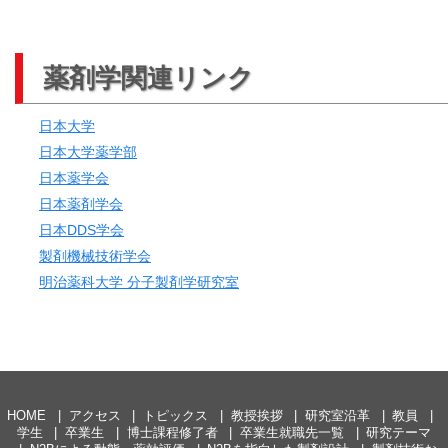
薬剤学関連リンク
日本大学
日本大学薬学部
日本薬学会
日本薬剤学会
日本DDS学会
製剤機械技術学会
明治薬科大学 分子製剤学研究室
HOME
アクセス
トピックス
教授挨拶
研究室沿革
教員
学生
卒業生
博士課程修了者
卒業生就職先一覧
研究テーマ