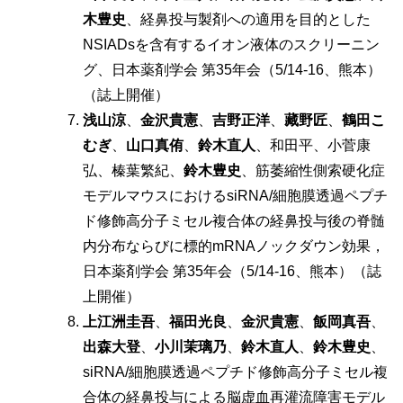
木豊史
、経鼻投与製剤への適用を目的とした
NSIADsを含有するイオン液体のスクリーニン
グ、日本薬剤学会 第35年会（5/14-16、熊本）
（誌上開催）
浅山涼
、
金沢貴憲
、
吉野正洋
、
藏野匠
、
鶴田こ
むぎ
、
山口真侑
、
鈴木直人
、和田平、小菅康
弘、榛葉繁紀、
鈴木豊史
、筋萎縮性側索硬化症
モデルマウスにおけるsiRNA/細胞膜透過ペプチ
ド修飾高分子ミセル複合体の経鼻投与後の脊髄
内分布ならびに標的mRNAノックダウン効果，
日本薬剤学会 第35年会（5/14-16、熊本）（誌
上開催）
上江洲圭吾
、
福田光良
、
金沢貴憲
、
飯岡真吾
、
出森大登
、
小川茉璃乃
、
鈴木直人
、
鈴木豊史
、
siRNA/細胞膜透過ペプチド修飾高分子ミセル複
合体の経鼻投与による脳虚血再灌流障害モデル