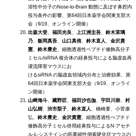
溶性中分⼦のNose-to-Brain 動態に及ぼす⿐腔内
投与条件の影響、第64回日本薬学会関東支部大
会（9/19、オンライン開催）
出森⼤登
、
福⽥光良
、
上江洲圭吾
、
鈴⽊茉璃
乃
、
飯岡真吾
、
⼭⼝真侑
、
鈴⽊直⼈
、
⾦沢貴
憲
、
鈴⽊豊史
、細胞透過性ペプチド修飾⾼分⼦
ミセル/siRNA 複合体の経⿐投与による脳虚⾎再
灌流障害マウスにお
けるsiRNA の脳虚⾎領域内分布と治療効果、第
64回日本薬学会関東支部大会（9/19、オンライ
ン開催）
⼭﨑海⽃
、
藏野匠
、
福⽥沙也伽
、
宇⽥川崇
、
村
⼭弘樹
、
渋市梨⼦
、
鈴⽊直⼈
、橋崎要、⼩菅康
弘、
鈴⽊豊史
、
⾦沢貴憲
、細胞透過性ぺプチド
修飾⾼分⼦ミセル併⽤経⿐投与によるN-アセチ
ル-L-システインの筋萎縮性側索硬化症マウスの