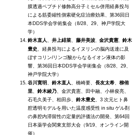
膜透過ペプチド修飾高分子ミセル併用経鼻投与
による筋委縮性側索硬化症治療効果、第36回日
本DDS学会学術集会（8/28、29、神戸学院大
学）
鈴木直人
、
井上緋菜
、
藤井美波
金沢貴憲
鈴木
、
、
豊史
、経鼻投与によるイヌリンの脳内送達に及
ぼすコリン/リンゴ酸からなるイオン液体の影
響、第36回日本DDS学会学術集会（8/28、29、
神戸学院大学）
⾕川寛明
、
鈴⽊直⼈
、橋崎要、
⻑友太希
、
柳侑
⾥
、
鈴⽊綾乃
、⾦沢貴憲、⽥中融、⼩林俊亮、
⽯⽑久美⼦、柏⽥歩、
鈴⽊豊史
、3 次元ヒト⿐
腔透明モデルを⽤いた温度感受性 in situ ゲル剤
の⿐腔内滞留性の定量的評価法の開発、第64回
日本薬学会関東支部大会（9/19、オンライン開
催）