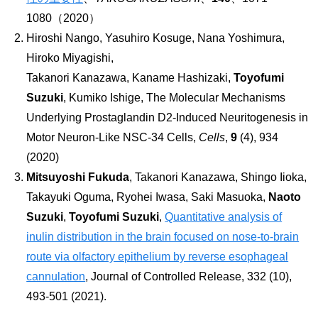
1080（2020）
Hiroshi Nango, Yasuhiro Kosuge, Nana Yoshimura,
Hiroko Miyagishi,
Takanori Kanazawa, Kaname Hashizaki,
Toyofumi
Suzuki
, Kumiko Ishige, The Molecular Mechanisms
Underlying Prostaglandin D2-Induced Neuritogenesis in
Motor Neuron-Like NSC-34 Cells,
Cells
,
9
(4), 934
(2020)
Mitsuyoshi Fukuda
, Takanori Kanazawa, Shingo Iioka,
Takayuki Oguma, Ryohei Iwasa, Saki Masuoka,
Naoto
Suzuki
,
Toyofumi Suzuki
,
Quantitative analysis of
inulin distribution in the brain focused on nose-to-brain
route via olfactory epithelium by reverse esophageal
cannulation
, Journal of Controlled Release, 332 (10),
493-501 (2021).