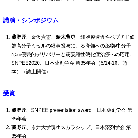
講演・シンポジウム
藏野匠
、金沢貴憲、
鈴木豊史
、細胞膜透過性ペプチド修
飾高分子ミセルの経鼻投与による脊髄への薬物/中分子
の非侵襲的デリバリーと筋萎縮性硬化症治療への応用、
SNPEE2020、日本薬剤学会 第35年会（5/14-16、熊
本）（誌上開催）
受賞
藏野匠
、SNPEE presentation award、日本薬剤学会 第
35年会
藏野匠
、永井大学院生スカラシップ、日本薬剤学会 第
35年会