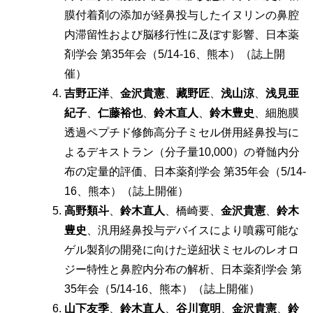
膜付着剤の添加が経鼻投与したイヌリンの鼻腔
内滞留性および脳移行性に及ぼす影響、日本薬
剤学会 第35年会（5/14-16、熊本）（誌上開
催）
吉野正洋
、
金沢貴憲
、
藏野匠
、
浅山涼
、
浅見亜
紀子
、
仁藤裕也
、
鈴木直人
、
鈴木豊史
、細胞膜
透過ペプチド修飾高分子ミセル併用経鼻投与に
よるデキストラン（分子量10,000）の脊髄内分
布の定量的評価、日本薬剤学会 第35年会（5/14-
16、熊本）（誌上開催）
高野類斗
、
鈴木直人
、橋崎要、
金沢貴憲
、
鈴木
豊史
、汎用経鼻投与デバイスにより噴霧可能な
ゲル製剤の開発に向けた逆紐状ミセルのレオロ
ジー特性と鼻腔内分布の解析、日本薬剤学会 第
35年会（5/14-16、熊本）（誌上開催）
山下友季
、
鈴木直人
、
谷川寛明
、
金沢貴憲
、
鈴