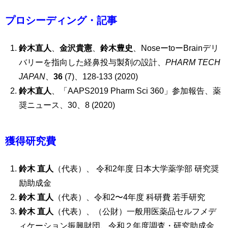
プロシーディング・記事
鈴木直人
、
金沢貴憲
、
鈴木豊史
、NoseーtoーBrainデリ
バリーを指向した経鼻投与製剤の設計、
PHARM TECH
JAPAN
、
36
(7)、128-133 (2020)
鈴木直人
、「AAPS2019 Pharm Sci 360」参加報告、薬
奨ニュース、30、8 (2020)
獲得研究費
鈴木 直人
（代表）、 令和2年度 日本大学薬学部 研究奨
励助成金
鈴木 直人
（代表）、令和2〜4年度 科研費 若手研究
鈴木 直人
（代表）、（公財）一般用医薬品セルフメデ
ィケーション振興財団、令和２年度調査・研究助成金