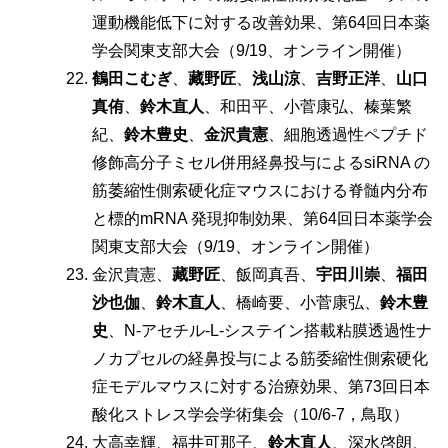
運動機能低下に対する改善効果、第64回日本薬
学会関東支部大会（9/19、オンライン開催）
鶴⽥こむぎ
、
藏野匠
、
浅⼭涼
、
吉野正洋
、
⼭⼝
真侑
、
鈴⽊直人
、和⽥平、⼩菅康弘、榛葉繁
紀、
鈴⽊豊史
、
⾦沢貴憲
、細胞透過性ペプチド
修飾⾼分⼦ミセル併⽤経⿐投与によるsiRNA の
筋萎縮性側索硬化症マウスにおける脊髄内分布
と標的mRNA 発現抑制効果、第64回日本薬学会
関東支部大会（9/19、オンライン開催）
金沢貴憲、
藏野匠
、飯岡真吾、
宇田川崇
、
福田
沙也伽
、
鈴木直人
、橋崎要、小菅康弘、
鈴木豊
史
、N-アセチル-L-システイン搭載粘膜透過性ナ
ノカプセルの経鼻投与による筋委縮性側索硬化
症モデルマウスに対する治療効果、第73回日本
酸化ストレス学会学術集会（10/6-7，鳥取）
大高幸輝、福井可那子、
鈴木直人
、深水啓朗、