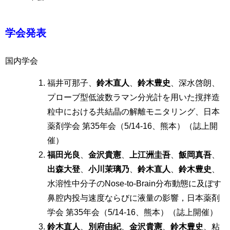
学会発表
国内学会
福井可那子、
鈴木直人
、
鈴木豊史
、深水啓朗、
プローブ型低波数ラマン分光計を用いた撹拌造
粒中における共結晶の解離モニタリング、日本
薬剤学会 第35年会（5/14-16、熊本）（誌上開
催）
福田光良
、
金沢貴憲
、
上江洲圭吾
、
飯岡真吾
、
出森大登
、
小川茉璃乃
、
鈴木直人
、
鈴木豊史
、
水溶性中分子のNose-to-Brain分布動態に及ぼす
鼻腔内投与速度ならびに液量の影響，日本薬剤
学会 第35年会（5/14-16、熊本）（誌上開催）
鈴木直人
、
別府由紀
、
金沢貴憲
、
鈴木豊史
、粘