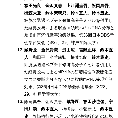
福田光良
、
金沢貴憲
、
上江洲圭吾
、
飯岡真吾
、
出森大登
、
鈴木茉璃乃
、
鈴木直人
、
鈴木豊史
、
細胞膜透過ペプチド修飾高分子ミセルを併用し
た経鼻投与による脳虚血領域への siRNA 分布と
脳虚血再灌流障害治療効果、第36回日本DDS学
会学術集会（8/28、29、神戸学院大学）
藏野匠
、
金沢貴憲
、
浅山涼
、
吉野正洋
、
鈴木直
人
、和田平、小菅康弘、榛葉繁紀、
鈴木豊史
、
細胞膜透過ペプチド修飾⾼分⼦ミセルを併⽤し
た経⿐投与によるsiRNAの筋萎縮性側索硬化症
マウス脊髄内分布ならびに標的mRNA発現抑制
効果、第36回日本DDS学会学術集会（8/28、
29、神戸学院大学）
飯岡真吾、金沢貴憲、
藏野匠
、
福田沙也伽
、
宇
田川崇
、
鈴木直人
、橋崎要、小菅康弘、
鈴木豊
史
、脊髄移行性が乏しい水溶性抗酸化剤の細胞