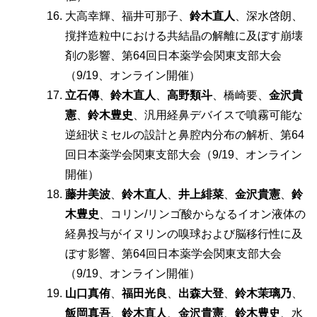
⼤⾼幸輝、福井可那⼦、
鈴⽊直⼈
、深⽔啓朗、
撹拌造粒中における共結晶の解離に及ぼす崩壊
剤の影響、第64回日本薬学会関東支部大会
（9/19、オンライン開催）
⽴⽯傳
、
鈴⽊直⼈
、
⾼野類⽃
、橋崎要、
⾦沢貴
憲
、
鈴⽊豊史
、汎⽤経⿐デバイスで噴霧可能な
逆紐状ミセルの設計と⿐腔内分布の解析、第64
回日本薬学会関東支部大会（9/19、オンライン
開催）
藤井美波
、
鈴⽊直⼈
、
井上緋菜
、
⾦沢貴憲
、
鈴
⽊豊史
、コリン/リンゴ酸からなるイオン液体の
経⿐投与がイヌリンの嗅球および脳移⾏性に及
ぼす影響、第64回日本薬学会関東支部大会
（9/19、オンライン開催）
⼭⼝真侑
、
福⽥光良
、
出森⼤登
、
鈴⽊茉璃乃
、
飯岡真吾
、
鈴⽊直⼈
、
⾦沢貴憲
、
鈴⽊豊史
、⽔