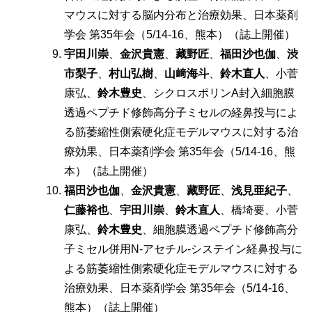
マウスに対する脳内分布と治療効果、日本薬剤
学会 第35年会（5/14-16、熊本）（誌上開催）
宇田川崇
、
金沢貴憲
、
藏野匠
、
福田沙也伽
、
渋
市梨子
、
村山弘樹
、
山﨑海斗
、
鈴木直人
、小菅
康弘、
鈴木豊史
、シクロスポリンA封入細胞膜
透過ペプチド修飾高分子ミセルの経鼻投与によ
る筋萎縮性側索硬化症モデルマウスに対する治
療効果、日本薬剤学会 第35年会（5/14-16、熊
本）（誌上開催）
福田沙也伽
、
金沢貴憲
、
藏野匠
、
浅見亜紀子
、
仁藤裕也
、
宇田川崇
、
鈴木直人
、橋埼要、小菅
康弘、
鈴木豊史
、細胞膜透過ペプチド修飾高分
子ミセル併用N-アセチル-システイン経鼻投与に
よる筋萎縮性側索硬化症モデルマウスに対する
治療効果、日本薬剤学会 第35年会（5/14-16、
熊本）（誌上開催）