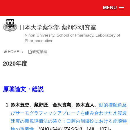
MENU
日本大学薬学部 薬剤学研究室
Nihon University, School of Pharmacy, Laboratory of
Pharmaceutics
HOME
研究業績
2020年度
原著論文・総説
鈴木豊史
、
藏野匠
、
金沢貴憲
、
鈴木直人
、
動的接触角及
びサーモグラフィックアプローチを組み合わせた水浸透
速度の新規評価法の確立：口腔内崩壊錠における崩壊特
性の重要性
、
YAKUGAKUZASSHI
、
140
、1071-