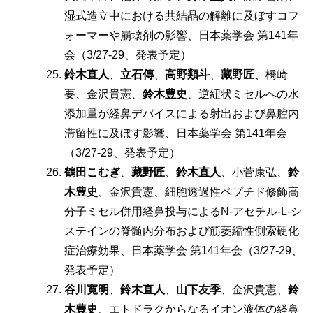
湿式造立中における共結晶の解離に及ぼすコフ
ォーマーや崩壊剤の影響、日本薬学会 第141年
会（3/27-29、発表予定）
鈴木直人
、
立石傳
、
高野類斗
、
藏野匠
、橋崎
要、金沢貴憲、
鈴木豊史
、逆紐状ミセルへの水
添加量が経鼻デバイスによる射出および鼻腔内
滞留性に及ぼす影響、日本薬学会 第141年会
（3/27-29、発表予定）
鶴田こむぎ
、
藏野匠
、
鈴木直人
、小菅康弘、
鈴
木豊史
、金沢貴憲、細胞透過性ペプチド修飾高
分子ミセル併用経鼻投与によるN-アセチル-L-シ
ステインの脊髄内分布および筋萎縮性側索硬化
症治療効果、日本薬学会 第141年会（3/27-29、
発表予定）
谷川寛明
、
鈴木直人
、
山下友季
、金沢貴憲、
鈴
木豊史
、エトドラクからなるイオン液体の経鼻