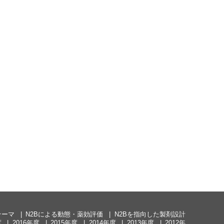
テーマ
N2Bによる動態・薬効評価
N2Bを指向した製剤設計
度
2016年度
2015年度
2014年度
2013年度
2012年