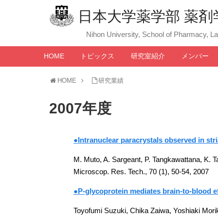
日本大学薬学部 薬剤
Nihon University, School of Pharmacy, L
HOME
トピックス
研究室紹介
メンバー
HOME
研究業績
2007年度
●Intranuclear paracrystals observed in st
M. Muto, A. Sargeant, P. Tangkawattana, K. 
Microscop. Res. Tech., 70 (1), 50-54, 2007
●P-glycoprotein mediates brain-to-blood ef
Toyofumi Suzuki, Chika Zaiwa, Yoshiaki Mori