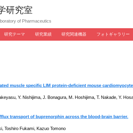
学研究室
aboratory of Pharmaceutics
研究テーマ
研究業績
研究関連機器
フォトギャラリー
riated muscle specific LIM protein-deficient mouse cardiomyocyte
Takeyasu, Y. Nishijima, J. Bonagura, M. Hoshijima, T. Nakade, Y. Ho
flux transport of buprenorphin across the blood-brain barrier.
ki, Toshiro Fukami, Kazuo Tomono