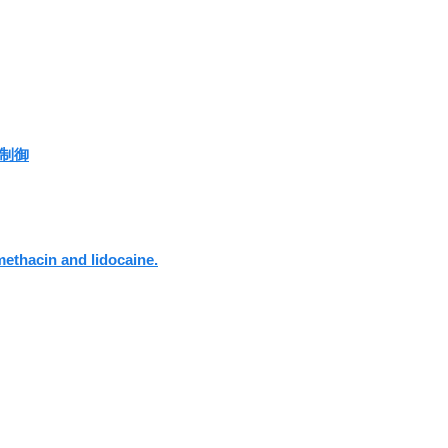
制御
methacin and lidocaine.