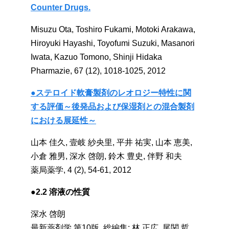
Counter Drugs.
Misuzu Ota, Toshiro Fukami, Motoki Arakawa,
Hiroyuki Hayashi, Toyofumi Suzuki, Masanori
Iwata, Kazuo Tomono, Shinji Hidaka
Pharmazie, 67 (12), 1018-1025, 2012
●ステロイド軟膏製剤のレオロジー特性に関
する評価～後発品および保湿剤との混合製剤
における展延性～
山本 佳久, 壹岐 紗央里, 平井 祐実, 山本 恵美,
小倉 雅男, 深水 啓朗, 鈴木 豊史, 伴野 和夫
薬局薬学, 4 (2), 54-61, 2012
●2.2 溶液の性質
深水 啓朗
最新薬剤学 第10版, 総編集: 林 正広, 尾関 哲