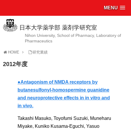
MENU
日本大学薬学部 薬剤学研究室
Nihon University, School of Pharmacy, Laboratory of
Pharmaceutics
HOME
研究業績
2012年度
●Antagonism of NMDA receptors by
butanesulfonyl-homospermine guanidine
and neuroprotective effects in in vitro and
in vivo.
Takashi Masuko, Toyofumi Suzuki, Muneharu
Miyake, Kuniko Kusama-Eguchi, Yasuo