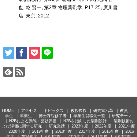
也, 乾 賢一, 第2章 物理薬剤学, P17-25, 廣川書
店, 東京, 2012
HOME
アクセス
トピックス
教授挨拶
研究室沿革
教員
学生
卒業生
博士課程修了者
卒業生就職先一覧
研究テーマ
N2Bによる動態・薬効評価
N2Bを指向した製剤設計
製剤技術お
よび評価に関する研究
研究業績
2023年度
2022年度
2021年度
2020年度
2019年度
2018年度
2017年度
2016年度
2015
年度
2014年度
2013年度
2012年度
2011年度
2010年度