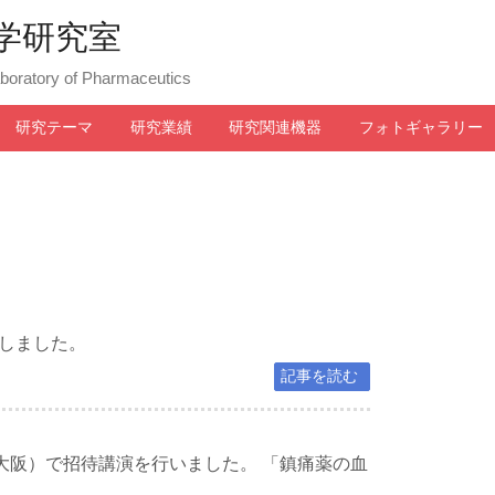
学研究室
aboratory of Pharmaceutics
研究テーマ
研究業績
研究関連機器
フォトギャラリー
しました。
記事を読む
大阪）で招待講演を行いました。 「鎮痛薬の血