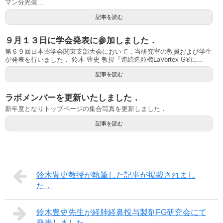
マン分光装...
記事を読む
９月１３日に学会発表に参加しました．
第６９回日本薬学会関東支部大会において，当研究室の教員および学生
が発表を行いました． 鈴木 豊史 教授『連続造粒機LaVortex G®に...
記事を読む
ラボメンバーを更新いたしました．
新年度となりトップページの集合写真を更新しました．
記事を読む
鈴木豊史教授が執筆した記事が掲載されまし
た．
鈴木豊史先生が経肺経鼻投与製剤FG研究会にて
発表しました