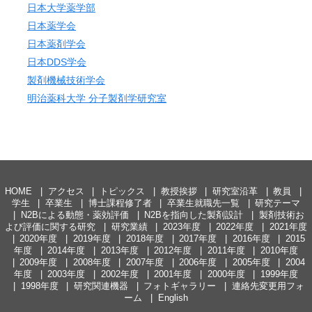
日本大学薬学部
日本薬学会
日本薬剤学会
日本DDS学会
製剤機械技術学会
明治薬科大学 分子製剤学研究室
HOME
アクセス
トピックス
教授挨拶
研究室沿革
教員
学生
卒業生
博士課程修了者
卒業生就職先一覧
研究テーマ
N2Bによる動態・薬効評価
N2Bを指向した製剤設計
製剤技術お
よび評価に関する研究
研究業績
2023年度
2022年度
2021年度
2020年度
2019年度
2018年度
2017年度
2016年度
2015
年度
2014年度
2013年度
2012年度
2011年度
2010年度
2009年度
2008年度
2007年度
2006年度
2005年度
2004
年度
2003年度
2002年度
2001年度
2000年度
1999年度
1998年度
研究関連機器
フォトギャラリー
連絡先変更用フォ
ーム
English